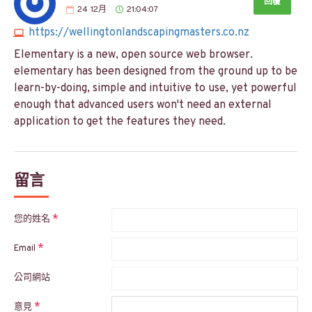
回覆
24
12月
21:04:07
https://wellingtonlandscapingmasters.co.nz
Elementary is a new, open source web browser.
elementary has been designed from the ground up to be
learn-by-doing, simple and intuitive to use, yet powerful
enough that advanced users won't need an external
application to get the features they need.
留言
您的姓名
Email
公司網站
意見