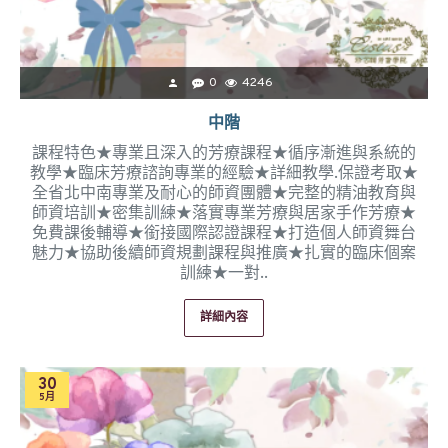
0
4246
中階
課程特色★專業且深入的芳療課程★循序漸進與系統的
教學★臨床芳療諮詢專業的經驗★詳細教學.保證考取★
全省北中南專業及耐心的師資團體★完整的精油教育與
師資培訓★密集訓練★落實專業芳療與居家手作芳療★
免費課後輔導★銜接國際認證課程★打造個人師資舞台
魅力★協助後續師資規劃課程與推廣★扎實的臨床個案
訓練★一對..
詳細內容
30
5月