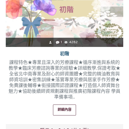
1
4282
初階
課程特色★專業且深入的芳療課程★循序漸進與系統的
教學★臨床芳療諮詢專業的經驗★詳細教學.保證考取★
全省北中南專業及耐心的師資團體★完整的精油教育與
師資培訓★密集訓練★落實專業芳療與居家手作芳療★
免費課後輔導★銜接國際認證課程★打造個人師資舞台
魅力★協助後續師資規劃課程與推廣初階課程內容 學員
準備事項..
詳細內容