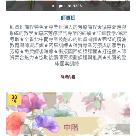
1
4328
師資班
師資班課程特色★專業且深入的芳療課程★循序漸進與
系統的教學★臨床芳療諮詢專業的經驗★詳細教學.保證
考取★全省北中南專業及耐心的師資團體★完整的精油
教育與師資培訓★密集訓練★落實專業芳療與居家手作
芳療★免費課後輔導★銜接國際認證課程★打造個人師
資舞台魅力★協助後續師資規劃課程與推廣★扎實的臨
床個案訓練..
詳細內容
30
5月