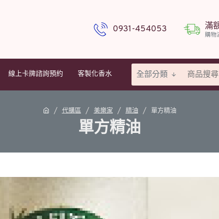
滿
0931-454053
購物
全部分類
線上卡牌諮詢預約
客製化香水
代購區
美樂家
精油
單方精油
單方精油