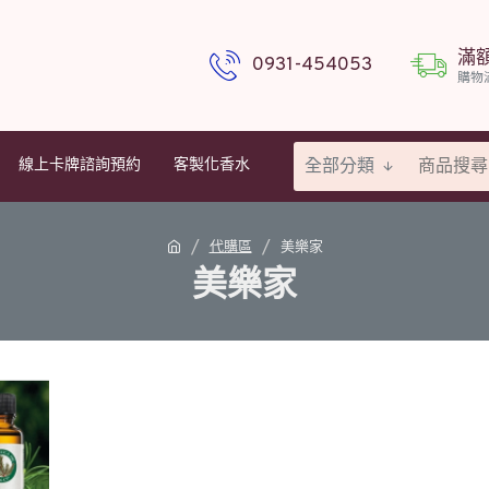
滿
0931-454053
購物
全部分類
線上卡牌諮詢預約
客製化香水
代購區
美樂家
美樂家